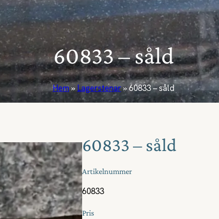
60833 – såld
Hem
»
Lagerstenar
»
60833 – såld
60833 – såld
Artikelnummer
60833
Pris